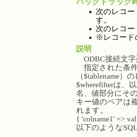
バックトラック
次のレコー
す。
次のレコー
※レコード
説明
ODBC接続文
指定された条件（$
（$tablenam
$wherefil
名、値部分にそ
キー値のペアは複
れます。
{ 'colname1' => val
以下のようなSQ