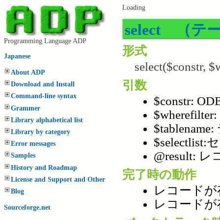
Loading
select 
Programming Language ADP
形式
Japanese
select($constr, $wh
About ADP
引数
Download and Install
Command-line syntax
$constr:
Grammer
$wherefi
Library alphabetical list
$tablena
Library by category
$select
Error messages
@result
Samples
History and Roadmap
完了時の動作
License and Support and Other
レコードが
Blog
レコードが
Sourceforge.net