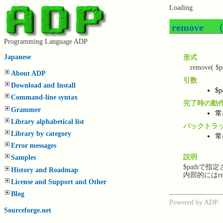
Loading
remov
Programming Language ADP
Japanese
形式
remove( $pa
About ADP
引数
Download and Install
$p
Command-line syntax
完了時の動
Grammer
常
Library alphabetical list
バックトラ
Library by category
常
Error messages
説明
Samples
$pathで
History and Roadmap
内部的にはre
License and Support and Other
Blog
Powered by ADP.
Sourceforge.net