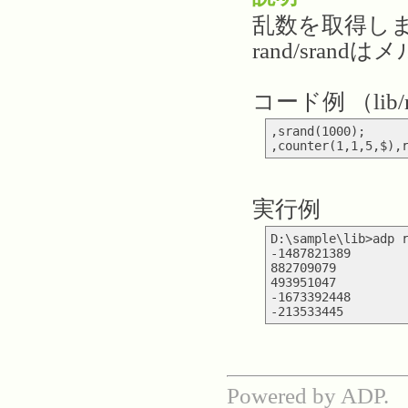
乱数を取得しま
rand/sra
コード例 （lib/r
,srand(1000);

実行例
D:\sample\lib>adp r
-1487821389

882709079

493951047

-1673392448

Powered by ADP.