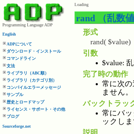
Loading
rand （乱
Programming Language ADP
形式
English
rand( $value)
ADPについて
引数
ダウンロード・インストール
コマンドライン
$value:
文法
完了時の動作
ライブラリ（ABC順）
ライブラリ（カテゴリ別）
常に次の
コンパイルエラーメッセージ
ません。
サンプル
バックトラッ
歴史とロードマップ
ライセンス・サポート・その他
常にバッ
ブログ
ックしま
Sourceforge.net
説明