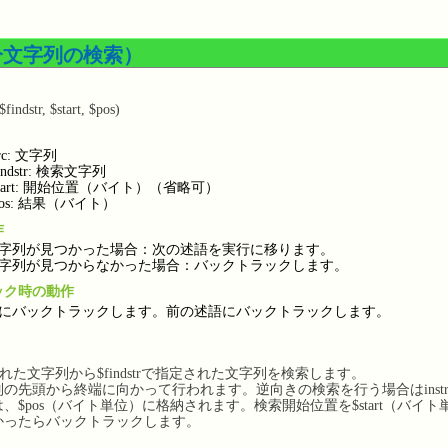
（部分文字列の検索）
findstr, $start, $pos)
src: 文字列
findstr: 検索文字列
start: 開始位置（バイト）（省略可）
pos: 結果（バイト）
作
字列が見つかった場合：次の述語を実行に移ります。
字列が見つからなかった場合：バックトラックします。
ック時の動作
にバックトラックします。前の述語にバックトラックします。
された文字列から$findstrで指定された文字列を検索します。
の先頭から終端に向かって行われます。逆向きの検索を行う場合はinstr
、$pos（バイト単位）に格納されます。検索開始位置を$start（バ
かったらバックトラックします。