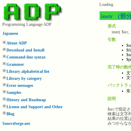
Loading
instr 
Programming Language ADP
形式
instr( $src, $
Japanese
引数
About ADP
$
$
Download and Install
$
Command-line syntax
$
Grammer
完了時の動
Library alphabetical list
文
文
Library by category
バックトラ
Error messages
常
Samples
説明
History and Roadmap
License and Support and Other
$srcで指定
Blog
検索は文字列
結果の位置は
みつからな
Sourceforge.net