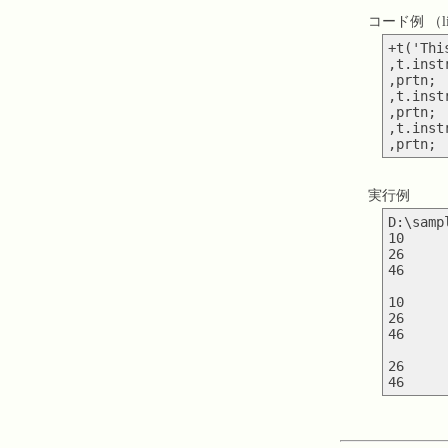
コード例 （lib/
+t('Thi
,t.inst
,prtn;

,t.inst
,prtn;

,t.inst
実行例
D:\samp
10

26

46

10

26

46

26
