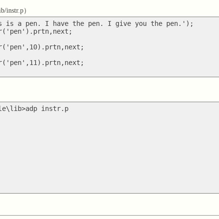
instr.p）
s is a pen. I have the pen. I give you the pen.');

r('pen').prtn,next;

r('pen',10).prtn,next;

r('pen',11).prtn,next;

le\lib>adp instr.p
